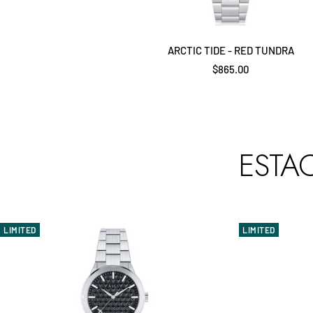
ARCTIC TIDE - RED TUNDRA
Precio
$865.00
de
venta
ESTAC
LIMITED
LIMITED