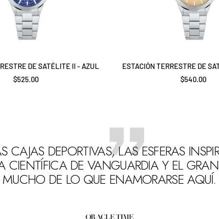
RESTRE DE SATÉLITE II - AZUL
ESTACIÓN TERRESTRE DE SATÉ
Precio
Precio
$525.00
$540.00
de
de
venta
venta
S CAJAS DEPORTIVAS, LAS ESFERAS INSP
 CIENTÍFICA DE VANGUARDIA Y EL GRAN
MUCHO DE LO QUE ENAMORARSE AQUÍ.
Ir