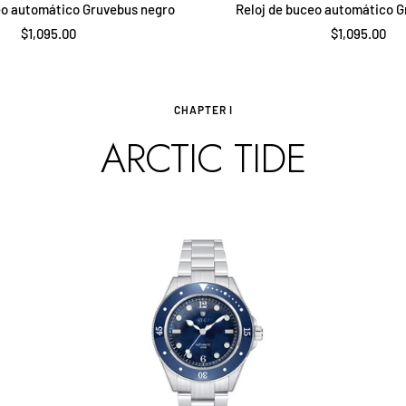
eo automático Gruvebus negro
Reloj de buceo automático G
Precio
Precio
$1,095.00
$1,095.00
de
de
venta
venta
CHAPTER I
ARCTIC TIDE