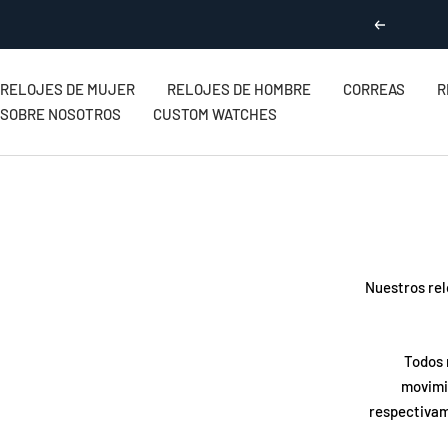
Saltar
Anterior
al
contenido
RELOJES DE MUJER
RELOJES DE HOMBRE
CORREAS
R
SOBRE NOSOTROS
CUSTOM WATCHES
Nuestros rel
Todos 
movimie
respectivam