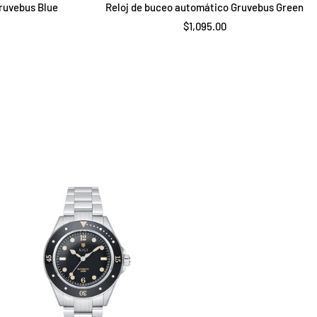
ruvebus Blue
Reloj de buceo automático Gruvebus Green
Precio
$1,095.00
de
venta