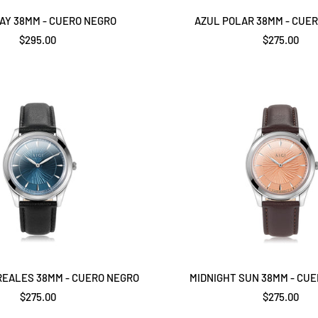
AY 38MM - CUERO NEGRO
AZUL POLAR 38MM - CUE
Precio
Precio
$295.00
$275.00
de
de
venta
venta
EALES 38MM - CUERO NEGRO
MIDNIGHT SUN 38MM - CU
Precio
Precio
$275.00
$275.00
de
de