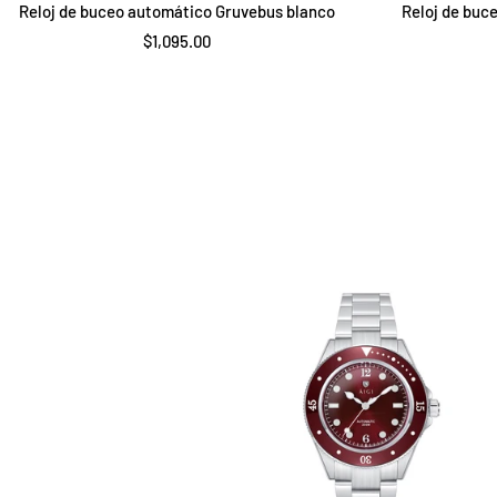
Reloj de buceo automático Gruvebus blanco
Reloj de buc
Precio
$1,095.00
de
venta