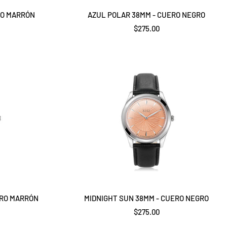
RO MARRÓN
AZUL POLAR 38MM - CUERO NEGRO
Precio
$275.00
de
venta
ERO MARRÓN
MIDNIGHT SUN 38MM - CUERO NEGRO
Precio
$275.00
de