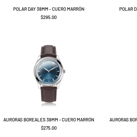
POLAR DAY 38MM - CUERO MARRÓN
POLAR D
Precio
$295.00
de
venta
AURORAS BOREALES 38MM - CUERO MARRÓN
AURORAS BOR
Precio
$275.00
de