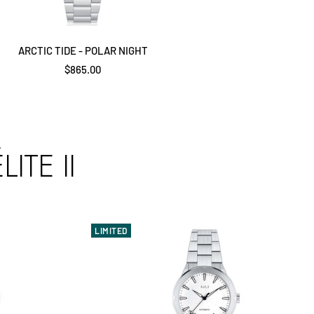
ARCTIC TIDE - POLAR NIGHT
Precio
$865.00
de
venta
ITE II
LIMITED