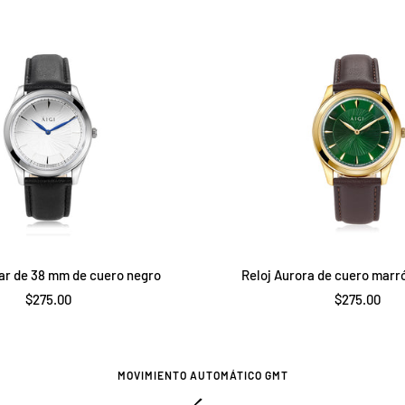
venta
venta
iar de 38 mm de cuero negro
Reloj Aurora de cuero marr
Precio
Precio
$275.00
$275.00
de
de
venta
venta
MOVIMIENTO AUTOMÁTICO GMT