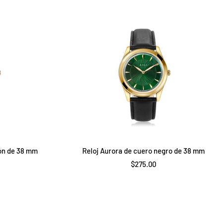
venta
ón de 38 mm
Reloj Aurora de cuero negro de 38 mm
Precio
$275.00
de
venta