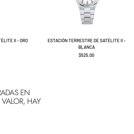
LITE II - ORO
ESTACIÓN TERRESTRE DE SATÉLITE II -
BLANCA
Precio
$525.00
de
venta
IRADAS EN
 VALOR, HAY