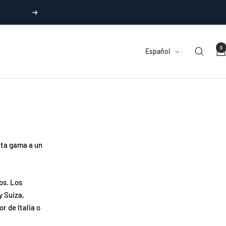
Siguiente
0
Idioma
Español
lta gama a un
os. Los
y Suiza,
 de Italia o